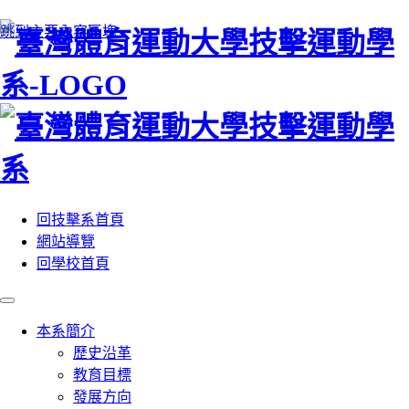
:::
跳到主要內容區塊
回技擊系首頁
網站導覽
回學校首頁
本系簡介
歷史沿革
教育目標
發展方向