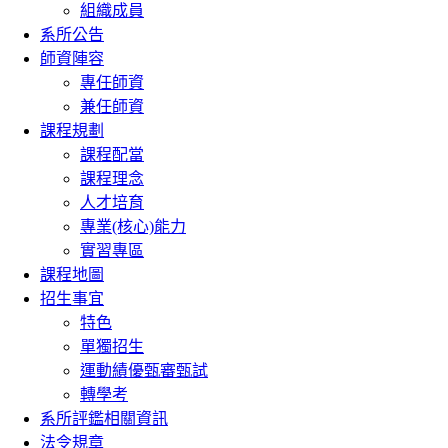
組織成員
系所公告
師資陣容
專任師資
兼任師資
課程規劃
課程配當
課程理念
人才培育
專業(核心)能力
實習專區
課程地圖
招生事宜
特色
單獨招生
運動績優甄審甄試
轉學考
系所評鑑相關資訊
法令規章