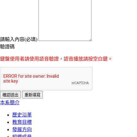
請輸入內容(必填)
驗證碼
鍵盤使用者請使用語音驗證，語音播放請按空白鍵。
:::
本系簡介
歷史沿革
教育目標
發展方向
組織成員