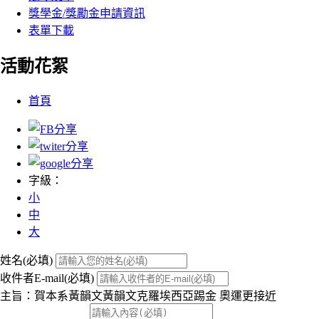
獎學金/獎勵金申請資訊
表單下載
活動花絮
:::
首頁
字級：
小
中
大
姓名(必填)
收件者E-mail(必填)
主旨：賀本系黃韻文黃韻文克羅埃西亞踢金 奧運更接近