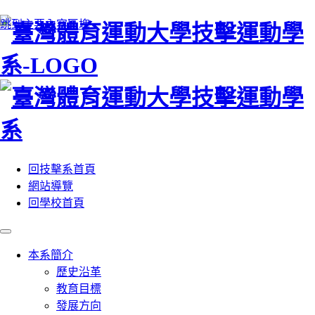
:::
跳到主要內容區塊
回技擊系首頁
網站導覽
回學校首頁
本系簡介
歷史沿革
教育目標
發展方向