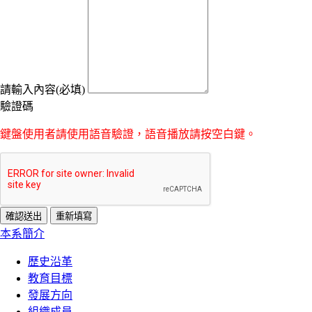
請輸入內容(必填)
驗證碼
鍵盤使用者請使用語音驗證，語音播放請按空白鍵。
:::
本系簡介
歷史沿革
教育目標
發展方向
組織成員