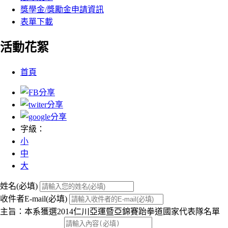
獎學金/獎勵金申請資訊
表單下載
活動花絮
:::
首頁
字級：
小
中
大
姓名(必填)
收件者E-mail(必填)
主旨：本系獲選2014仁川亞運暨亞錦賽跆拳道國家代表隊名單