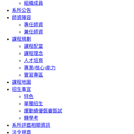
組織成員
系所公告
師資陣容
專任師資
兼任師資
課程規劃
課程配當
課程理念
人才培育
專業(核心)能力
實習專區
課程地圖
招生事宜
特色
單獨招生
運動績優甄審甄試
轉學考
系所評鑑相關資訊
法令規章