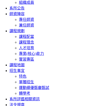
組織成員
系所公告
師資陣容
專任師資
兼任師資
課程規劃
課程配當
課程理念
人才培育
專業(核心)能力
實習專區
課程地圖
招生事宜
特色
單獨招生
運動績優甄審甄試
轉學考
系所評鑑相關資訊
法令規章