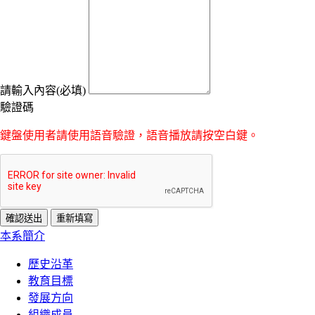
請輸入內容(必填)
驗證碼
鍵盤使用者請使用語音驗證，語音播放請按空白鍵。
:::
本系簡介
歷史沿革
教育目標
發展方向
組織成員