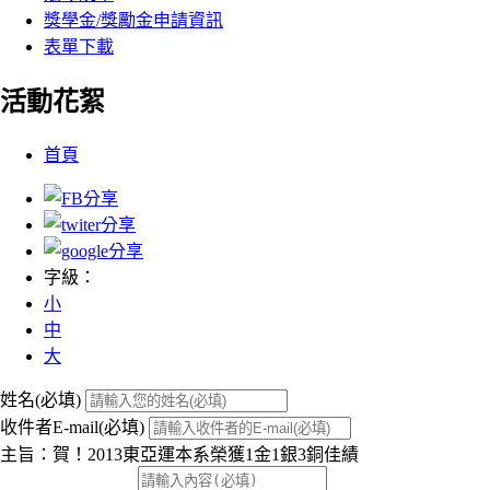
獎學金/獎勵金申請資訊
表單下載
活動花絮
:::
首頁
字級：
小
中
大
姓名(必填)
收件者E-mail(必填)
主旨：賀！2013東亞運本系榮獲1金1銀3銅佳績