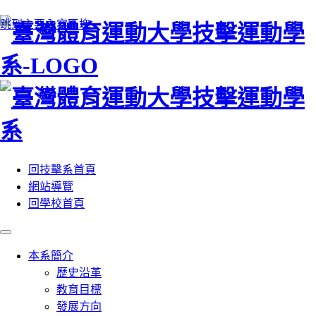
:::
跳到主要內容區塊
回技擊系首頁
網站導覽
回學校首頁
本系簡介
歷史沿革
教育目標
發展方向