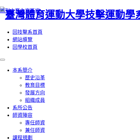
:::
跳到主要內容區塊
回技擊系首頁
網站導覽
回學校首頁
本系簡介
歷史沿革
教育目標
發展方向
組織成員
系所公告
師資陣容
專任師資
兼任師資
課程規劃