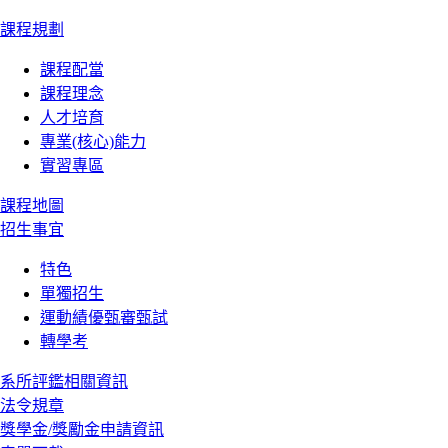
課程規劃
課程配當
課程理念
人才培育
專業(核心)能力
實習專區
課程地圖
招生事宜
特色
單獨招生
運動績優甄審甄試
轉學考
系所評鑑相關資訊
法令規章
獎學金/獎勵金申請資訊