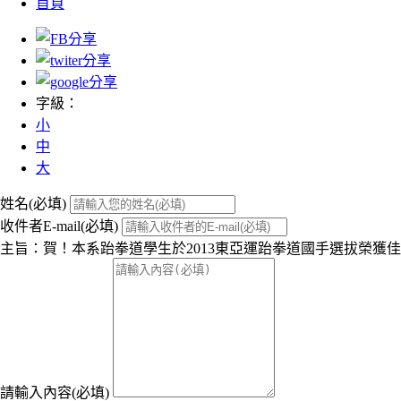
首頁
字級：
小
中
大
姓名(必填)
收件者E-mail(必填)
主旨：賀！本系跆拳道學生於2013東亞運跆拳道國手選拔榮獲
請輸入內容(必填)