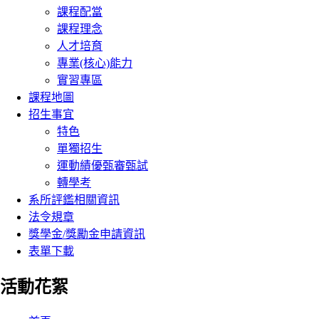
課程配當
課程理念
人才培育
專業(核心)能力
實習專區
課程地圖
招生事宜
特色
單獨招生
運動績優甄審甄試
轉學考
系所評鑑相關資訊
法令規章
獎學金/獎勵金申請資訊
表單下載
活動花絮
:::