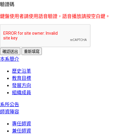
驗證碼
鍵盤使用者請使用語音驗證，語音播放請按空白鍵。
:::
本系簡介
歷史沿革
教育目標
發展方向
組織成員
系所公告
師資陣容
專任師資
兼任師資