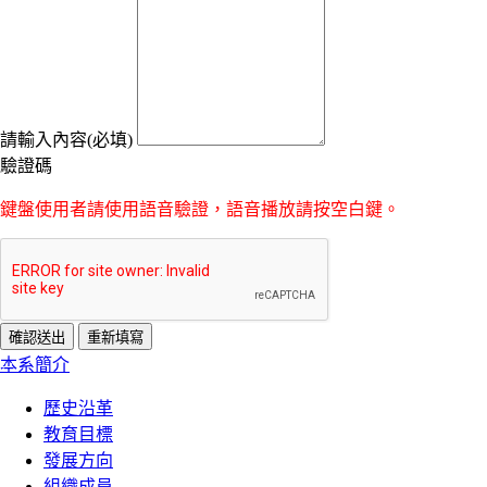
請輸入內容(必填)
驗證碼
鍵盤使用者請使用語音驗證，語音播放請按空白鍵。
:::
本系簡介
歷史沿革
教育目標
發展方向
組織成員