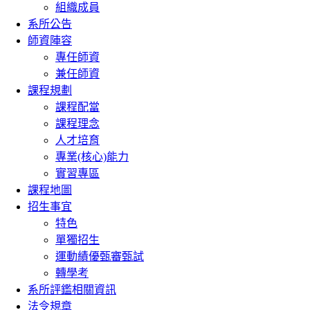
組織成員
系所公告
師資陣容
專任師資
兼任師資
課程規劃
課程配當
課程理念
人才培育
專業(核心)能力
實習專區
課程地圖
招生事宜
特色
單獨招生
運動績優甄審甄試
轉學考
系所評鑑相關資訊
法令規章