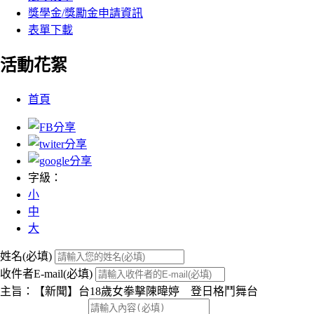
獎學金/獎勵金申請資訊
表單下載
活動花絮
:::
首頁
字級：
小
中
大
姓名(必填)
收件者E-mail(必填)
主旨：【新聞】台18歲女拳擊陳暐婷 登日格鬥舞台