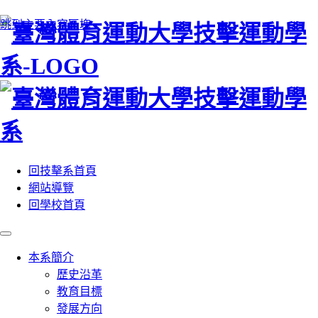
:::
跳到主要內容區塊
回技擊系首頁
網站導覽
回學校首頁
本系簡介
歷史沿革
教育目標
發展方向