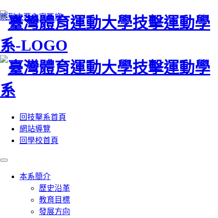
:::
跳到主要內容區塊
回技擊系首頁
網站導覽
回學校首頁
本系簡介
歷史沿革
教育目標
發展方向