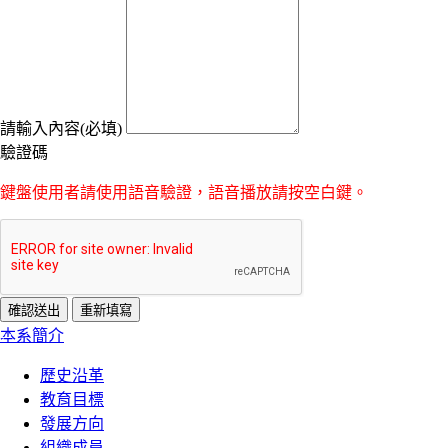
請輸入內容(必填)
驗證碼
鍵盤使用者請使用語音驗證，語音播放請按空白鍵。
:::
本系簡介
歷史沿革
教育目標
發展方向
組織成員