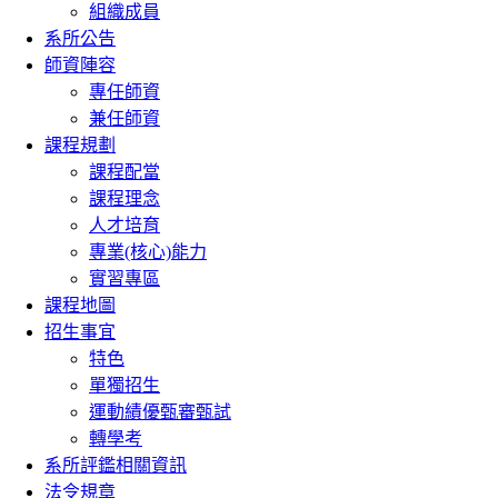
組織成員
系所公告
師資陣容
專任師資
兼任師資
課程規劃
課程配當
課程理念
人才培育
專業(核心)能力
實習專區
課程地圖
招生事宜
特色
單獨招生
運動績優甄審甄試
轉學考
系所評鑑相關資訊
法令規章