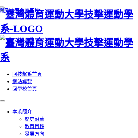
:::
跳到主要內容區塊
回技擊系首頁
網站導覽
回學校首頁
本系簡介
歷史沿革
教育目標
發展方向