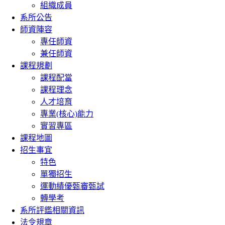
組織成員
系所公告
師資陣容
專任師資
兼任師資
課程規劃
課程配當
課程理念
人才培育
專業(核心)能力
實習專區
課程地圖
招生事宜
特色
單獨招生
運動績優甄審甄試
轉學考
系所評鑑相關資訊
法令規章