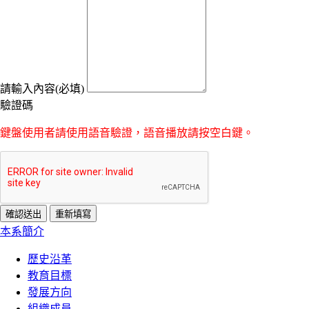
請輸入內容(必填)
驗證碼
鍵盤使用者請使用語音驗證，語音播放請按空白鍵。
:::
本系簡介
歷史沿革
教育目標
發展方向
組織成員