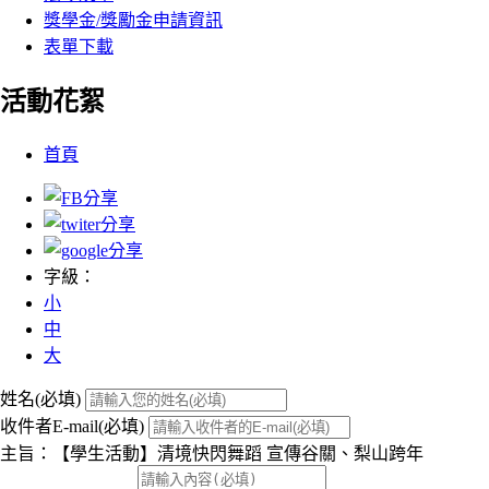
獎學金/獎勵金申請資訊
表單下載
活動花絮
:::
首頁
字級：
小
中
大
姓名(必填)
收件者E-mail(必填)
主旨：【學生活動】清境快閃舞蹈 宣傳谷關、梨山跨年