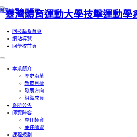
:::
跳到主要內容區塊
回技擊系首頁
網站導覽
回學校首頁
本系簡介
歷史沿革
教育目標
發展方向
組織成員
系所公告
師資陣容
專任師資
兼任師資
課程規劃