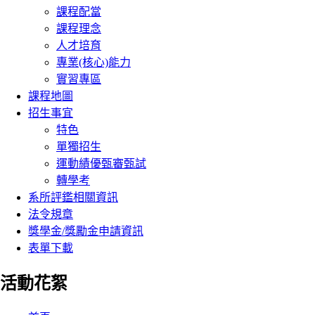
課程配當
課程理念
人才培育
專業(核心)能力
實習專區
課程地圖
招生事宜
特色
單獨招生
運動績優甄審甄試
轉學考
系所評鑑相關資訊
法令規章
獎學金/獎勵金申請資訊
表單下載
活動花絮
:::