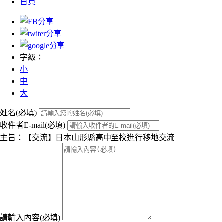
首頁
字級：
小
中
大
姓名(必填)
收件者E-mail(必填)
主旨：【交流】日本山形縣高中至校進行移地交流
請輸入內容(必填)