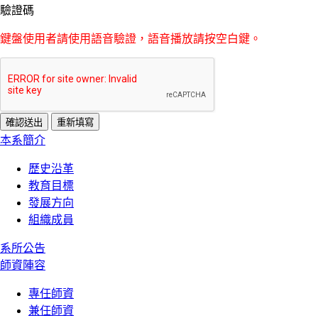
驗證碼
鍵盤使用者請使用語音驗證，語音播放請按空白鍵。
:::
本系簡介
歷史沿革
教育目標
發展方向
組織成員
系所公告
師資陣容
專任師資
兼任師資