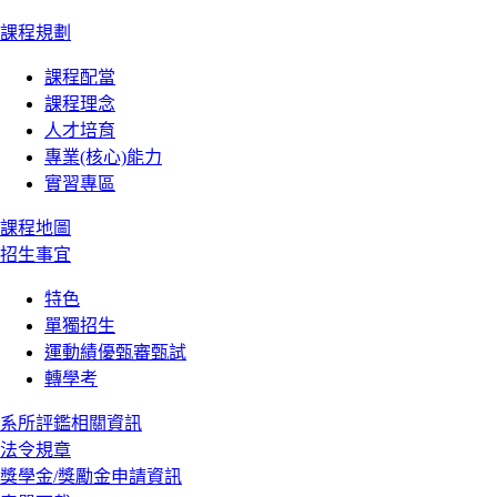
課程規劃
課程配當
課程理念
人才培育
專業(核心)能力
實習專區
課程地圖
招生事宜
特色
單獨招生
運動績優甄審甄試
轉學考
系所評鑑相關資訊
法令規章
獎學金/獎勵金申請資訊