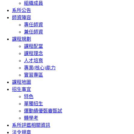
組織成員
系所公告
師資陣容
專任師資
兼任師資
課程規劃
課程配當
課程理念
人才培育
專業(核心)能力
實習專區
課程地圖
招生事宜
特色
單獨招生
運動績優甄審甄試
轉學考
系所評鑑相關資訊
法令規章