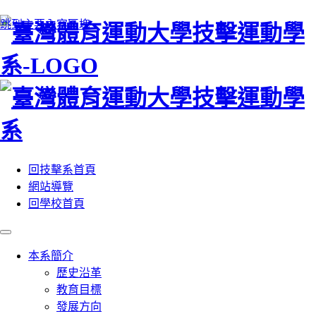
:::
跳到主要內容區塊
回技擊系首頁
網站導覽
回學校首頁
本系簡介
歷史沿革
教育目標
發展方向