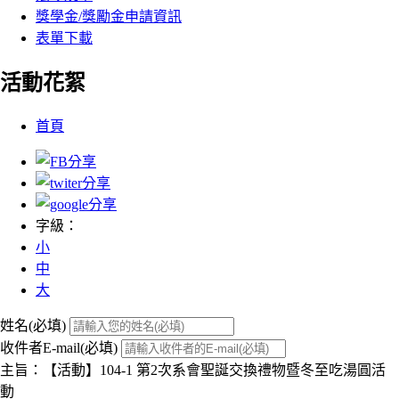
獎學金/獎勵金申請資訊
表單下載
活動花絮
:::
首頁
字級：
小
中
大
姓名(必填)
收件者E-mail(必填)
主旨：【活動】104-1 第2次系會聖誕交換禮物暨冬至吃湯圓活
動