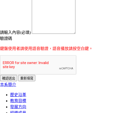
請輸入內容(必填)
驗證碼
鍵盤使用者請使用語音驗證，語音播放請按空白鍵。
:::
本系簡介
歷史沿革
教育目標
發展方向
組織成員