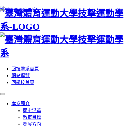
:::
跳到主要內容區塊
回技擊系首頁
網站導覽
回學校首頁
本系簡介
歷史沿革
教育目標
發展方向