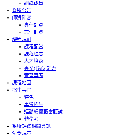
組織成員
系所公告
師資陣容
專任師資
兼任師資
課程規劃
課程配當
課程理念
人才培育
專業(核心)能力
實習專區
課程地圖
招生事宜
特色
單獨招生
運動績優甄審甄試
轉學考
系所評鑑相關資訊
法令規章