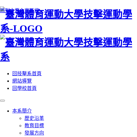
:::
跳到主要內容區塊
回技擊系首頁
網站導覽
回學校首頁
本系簡介
歷史沿革
教育目標
發展方向