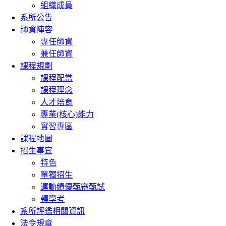
組織成員
系所公告
師資陣容
專任師資
兼任師資
課程規劃
課程配當
課程理念
人才培育
專業(核心)能力
實習專區
課程地圖
招生事宜
特色
單獨招生
運動績優甄審甄試
轉學考
系所評鑑相關資訊
法令規章