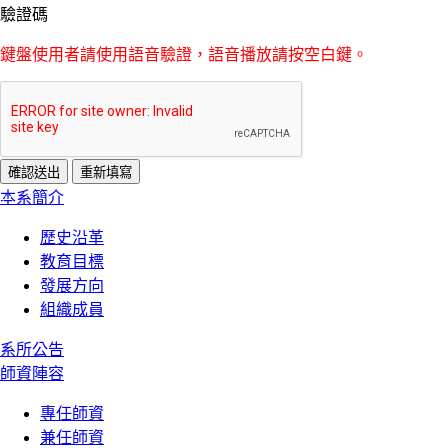
驗證碼
鍵盤使用者請使用語音驗證，語音播放請按空白鍵。
:::
本系簡介
歷史沿革
教育目標
發展方向
組織成員
系所公告
師資陣容
專任師資
兼任師資