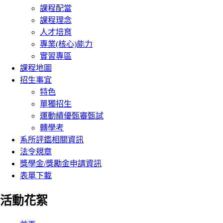
課程配當
課程理念
人才培育
專業(核心)能力
實習專區
課程地圖
招生事宜
特色
單獨招生
運動績優甄審甄試
轉學考
系所評鑑相關資訊
法令規章
獎學金/獎勵金申請資訊
表單下載
活動花絮
:::