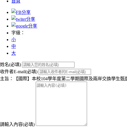
首頁
字級：
小
中
大
姓名(必填)
收件者E-mail(必填)
主旨：【國際】本校104學年度第二學期國際及兩岸交換學生甄選
請輸入內容(必填)