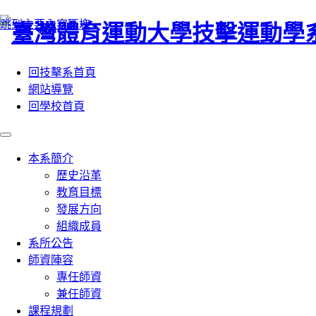
:::
跳到主要內容區塊
回技擊系首頁
網站導覽
回學校首頁
本系簡介
歷史沿革
教育目標
發展方向
組織成員
系所公告
師資陣容
專任師資
兼任師資
課程規劃