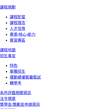
課程規劃
課程配當
課程理念
人才培育
專業(核心)能力
實習專區
課程地圖
招生事宜
特色
單獨招生
運動績優甄審甄試
轉學考
系所評鑑相關資訊
法令規章
獎學金/獎勵金申請資訊