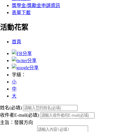
獎學金/獎勵金申請資訊
表單下載
活動花絮
:::
首頁
字級：
小
中
大
姓名(必填)
收件者E-mail(必填)
主旨：發展方向