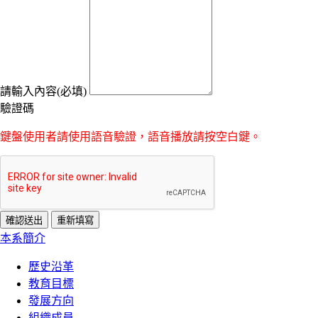
請輸入內容(必填)
驗證碼
鍵盤使用者請使用語音驗證，語音播放請按空白鍵。
:::
本系簡介
歷史沿革
教育目標
發展方向
組織成員