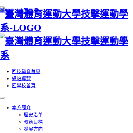
:::
跳到主要內容區塊
回技擊系首頁
網站導覽
回學校首頁
本系簡介
歷史沿革
教育目標
發展方向