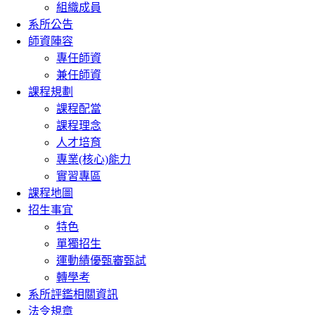
組織成員
系所公告
師資陣容
專任師資
兼任師資
課程規劃
課程配當
課程理念
人才培育
專業(核心)能力
實習專區
課程地圖
招生事宜
特色
單獨招生
運動績優甄審甄試
轉學考
系所評鑑相關資訊
法令規章