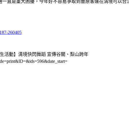
通一直是重大困擾，今年好不容易爭取到豐原客運在清境可以合
4187-260405
【學生活動】清境快閃舞蹈 宣傳谷關、梨山跨年
de=print&ID=&ids=596&date_start=