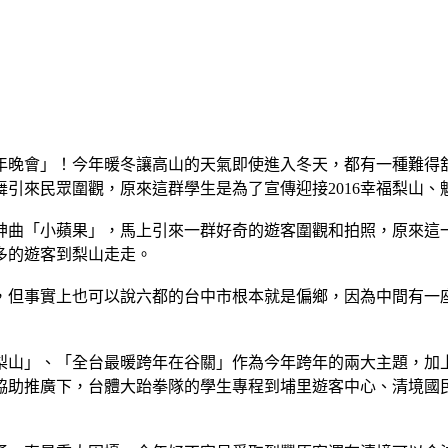
跨年晚會」！今年暖冬讓高山的天氣即使進入冬天，都有一種難
引來民眾圍觀，原來這群學生是為了宣傳迎接2016幸福梨山、
神曲「小蘋果」，馬上引來一群好奇的遊客圍觀和拍照，原來這
多的遊客到梨山走走。
，但事實上也可以說六都的台中市根本就是偏鄉，因為中間有一
梨山」、「全台最暖跨年在谷關」作為今年跨年的兩大主題，加上
協助推廣下，台體大跆拳隊的學生專程到埔里遊客中心、清境國