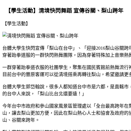
【學生活動】清境快閃舞蹈 宣傳谷關、梨山跨年
【學生活動】
台體大學生快閃宣傳「梨山在台中」、「迎接2016梨山谷關
穿著跆拳道服的一群快閃熱舞團隊，因為穿著特殊加上音樂熱舞
一群穿著跆拳道衣服的社團學生，聚集在國民賓館前熱舞流行
目前台中的豐原客運可以從清境搭乘再轉往梨山，希望邀請更
台體大學生郭岱翰說，很多人都知道台中市是六都，是直轄市
的台中人來說，「梨山比台北還要遠！」
今年台中市政府和參山國家風景區管理處以「全台最高跨年在
山，讓去梨山更加方便，因此在梨山熱心人士和協會及政府的
山、谷關來跨年。