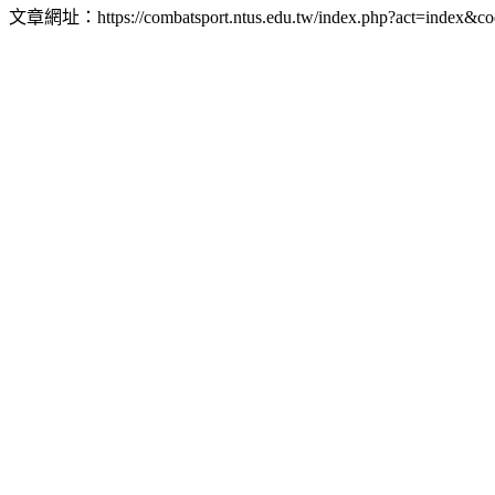
文章網址：https://combatsport.ntus.edu.tw/index.php?act=index&co