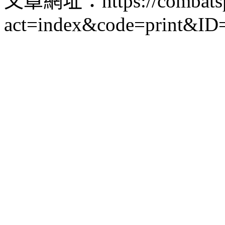
文章網址：https://combatspor
act=index&code=print&ID