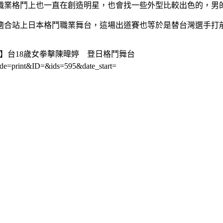
職業格鬥上也一直在創造明星，也會找一些外型比較出色的，男
適合站上日本格鬥職業舞台，這場出道賽也等於是替台灣選手打
新聞】台18歲女拳擊陳暐婷 登日格鬥舞台
de=print&ID=&ids=595&date_start=