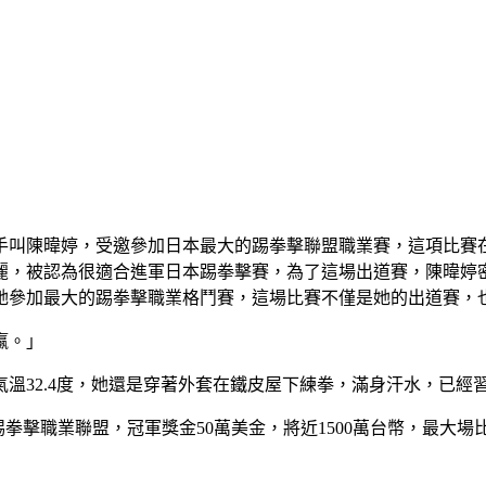
手叫陳暐婷，受邀參加日本最大的踢拳擊聯盟職業賽，這項比賽
麗，被認為很適合進軍日本踢拳擊賽，為了這場出道賽，陳暐婷密
她參加最大的踢拳擊職業格鬥賽，這場比賽不僅是她的出道賽，
贏。」
溫32.4度，她還是穿著外套在鐵皮屋下練拳，滿身汗水，已經
ING踢拳擊職業聯盟，冠軍獎金50萬美金，將近1500萬台幣，