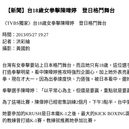
【新聞】台18歲女拳擊陳暐婷 登日格鬥舞台
〈TVBS獨家〉台18歲女拳擊陳暐婷 登日格鬥舞台
時間：2013/05/27 19:27
記者：洪彩綸
攝影：黃國鈞
台灣有女拳擊要站上日本格鬥舞台，而且她只有18歲，這位選
打造拳擊明星，看中陳暐婷進攻時強烈企圖心，加上她外表亮
拳，現在才大一，因為出拳速度快、力道強，被日本看中，邀
拳擊選手陳暐婷：「以平常心為主，但還是要贏，重點就是要
為了這場比賽，陳偉婷已經密集訓練2個月，下午3點半，台中氣
她要參加的KRUSH是日本繼K-1之後，最大的KICK BOX
的教練曾打過K-1賽，教練就推薦她參加比賽。