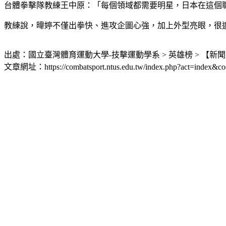
台體拳擊隊教練王中原：「每個領域都需要明星，日本在這個
教練說，暐婷不僅出拳快、進攻企圖心強，加上外型亮眼，很
出處：國立臺灣體育運動大學-技擊運動學系 > 英雄榜 > 【
文章網址：https://combatsport.ntus.edu.tw/index.php?act=index&co