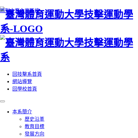
:::
跳到主要內容區塊
回技擊系首頁
網站導覽
回學校首頁
本系簡介
歷史沿革
教育目標
發展方向