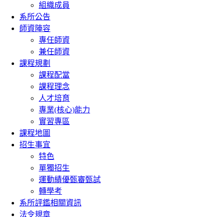
組織成員
系所公告
師資陣容
專任師資
兼任師資
課程規劃
課程配當
課程理念
人才培育
專業(核心)能力
實習專區
課程地圖
招生事宜
特色
單獨招生
運動績優甄審甄試
轉學考
系所評鑑相關資訊
法令規章