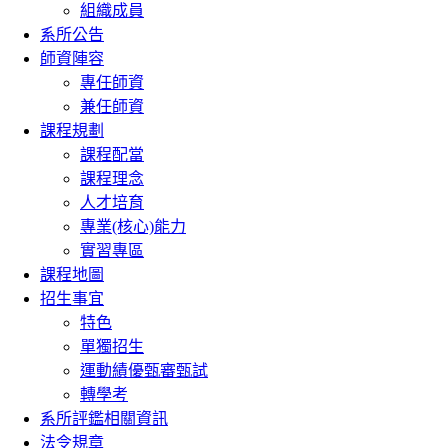
組織成員
系所公告
師資陣容
專任師資
兼任師資
課程規劃
課程配當
課程理念
人才培育
專業(核心)能力
實習專區
課程地圖
招生事宜
特色
單獨招生
運動績優甄審甄試
轉學考
系所評鑑相關資訊
法令規章