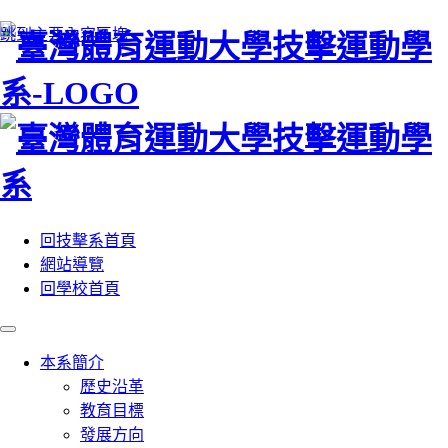
:::
跳到主要內容區塊
回技擊系首頁
網站導覽
回學校首頁
本系簡介
歷史沿革
教育目標
發展方向