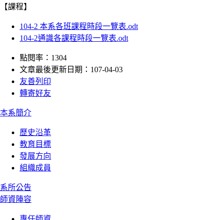
【課程】
104-2 本系各班課程時段一覽表.odt
104-2通識各課程時段一覽表.odt
點閱率：1304
文章最後更新日期：107-04-03
友善列印
轉寄好友
:::
本系簡介
歷史沿革
教育目標
發展方向
組織成員
系所公告
師資陣容
專任師資