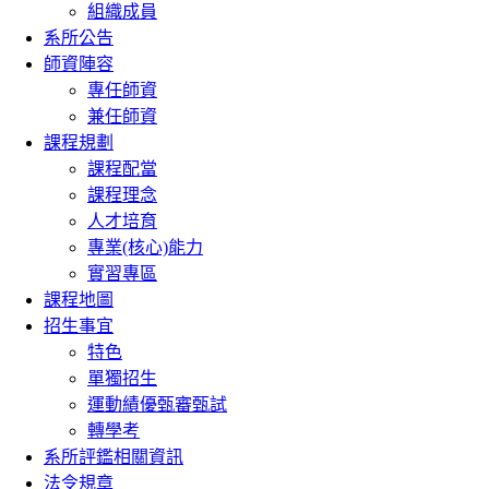
組織成員
系所公告
師資陣容
專任師資
兼任師資
課程規劃
課程配當
課程理念
人才培育
專業(核心)能力
實習專區
課程地圖
招生事宜
特色
單獨招生
運動績優甄審甄試
轉學考
系所評鑑相關資訊
法令規章