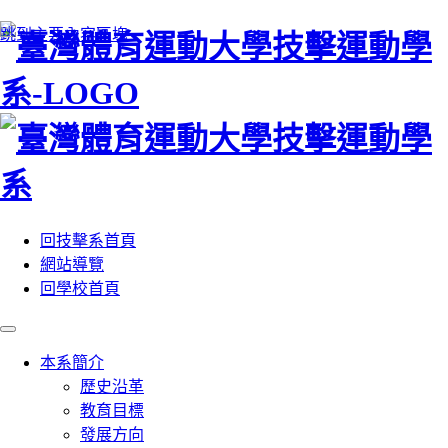
:::
跳到主要內容區塊
回技擊系首頁
網站導覽
回學校首頁
本系簡介
歷史沿革
教育目標
發展方向