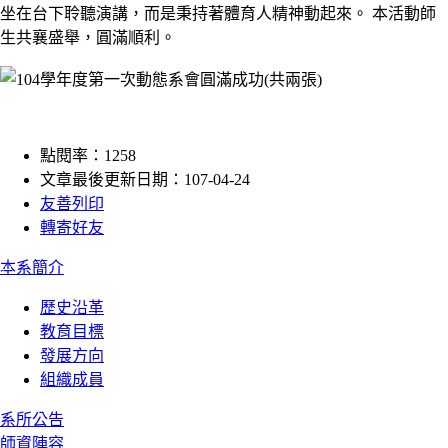
坐在台下聆聽演講，而是秉持著體育人精神動起來。 本活動師
生共襄盛舉，圓滿順利。
點閱率：1258
文章最後更新日期：107-04-24
友善列印
轉寄好友
:::
本系簡介
歷史沿革
教育目標
發展方向
組織成員
系所公告
師資陣容