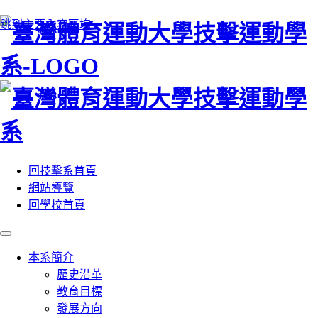
:::
跳到主要內容區塊
回技擊系首頁
網站導覽
回學校首頁
本系簡介
歷史沿革
教育目標
發展方向