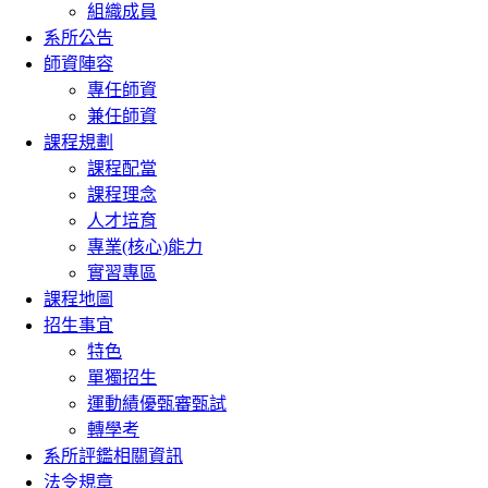
組織成員
系所公告
師資陣容
專任師資
兼任師資
課程規劃
課程配當
課程理念
人才培育
專業(核心)能力
實習專區
課程地圖
招生事宜
特色
單獨招生
運動績優甄審甄試
轉學考
系所評鑑相關資訊
法令規章