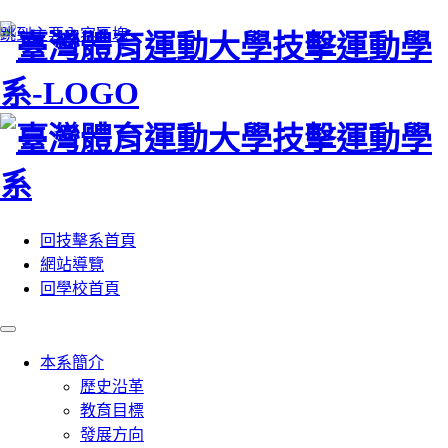
:::
跳到主要內容區塊
回技擊系首頁
網站導覽
回學校首頁
本系簡介
歷史沿革
教育目標
發展方向