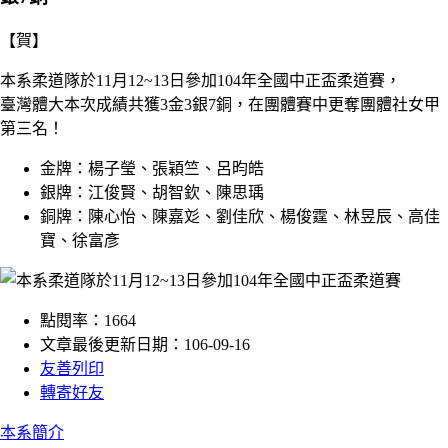
【賀】
本系柔道隊於11月12~13日參加104年全國中正盃柔道賽，
臺灣體大本次成績共獲3金3銀7銅，在團體賽中更奪團體社女甲
第三名！
金牌：楊子瑩、張穎竺、呂昀皓
銀牌：江俊賢、胡智欽、陳思瑀
銅牌：陳心怡、陳嘉彣、劉佳欣、楊俊霆、林昱辰、高佳
寶、徐富彥
點閱率：1664
文章最後更新日期：106-09-16
友善列印
轉寄好友
:::
本系簡介