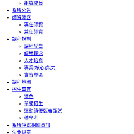
組織成員
系所公告
師資陣容
專任師資
兼任師資
課程規劃
課程配當
課程理念
人才培育
專業(核心)能力
實習專區
課程地圖
招生事宜
特色
單獨招生
運動績優甄審甄試
轉學考
系所評鑑相關資訊
法令規章