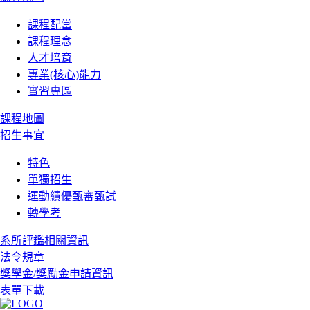
課程配當
課程理念
人才培育
專業(核心)能力
實習專區
課程地圖
招生事宜
特色
單獨招生
運動績優甄審甄試
轉學考
系所評鑑相關資訊
法令規章
獎學金/獎勵金申請資訊
表單下載