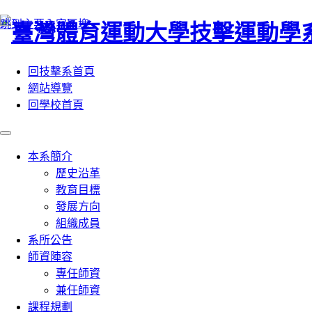
:::
跳到主要內容區塊
回技擊系首頁
網站導覽
回學校首頁
本系簡介
歷史沿革
教育目標
發展方向
組織成員
系所公告
師資陣容
專任師資
兼任師資
課程規劃