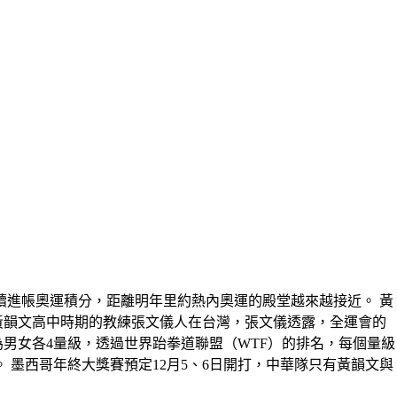
續進帳奧運積分，距離明年里約熱內奧運的殿堂越來越接近。 黃
黃韻文高中時期的教練張文儀人在台灣，張文儀透露，全運會的
男女各4量級，透過世界跆拳道聯盟（WTF）的排名，每個量級
 墨西哥年終大獎賽預定12月5、6日開打，中華隊只有黃韻文與