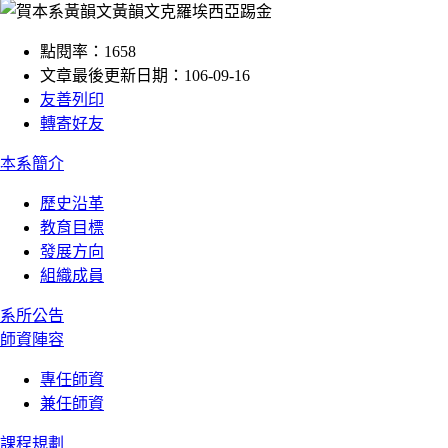
點閱率：1658
文章最後更新日期：106-09-16
友善列印
轉寄好友
:::
本系簡介
歷史沿革
教育目標
發展方向
組織成員
系所公告
師資陣容
專任師資
兼任師資
課程規劃