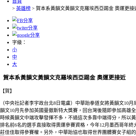
首頁
>
英雄榜
> 賀本系黃韻文黃韻文克羅埃西亞踢金 奧運更接
字級：
小
中
大
賀本系黃韻文黃韻文克羅埃西亞踢金 奧運更接近
【賀】
（中央社記者李宇政台北8日電盧）中華跆拳道女將黃韻文10
韻文10月先參加英國曼徹斯特大獎賽，回台灣後隨即參加高雄
時候黃韻文中端攻擊發揮不多，不過這次多靠中端得分，所以黃
排名前6名的選手直接取得奧運參賽資格，今年12月墨西哥年終
莊佳佳取得參賽權。另外，中華跆協也取得世界團體賽女子組的