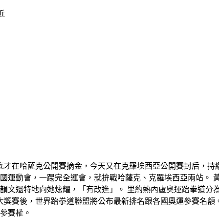
近
月底才在哈薩克公開賽摘金，今天又在克羅埃西亞公開賽封后，持
全國運動會，一踢完全運會，就拚戰哈薩克、克羅埃西亞兩站。 
韻文還特地向她炫耀，「有改進」。 里約熱內盧奧運跆拳道分為
大獎賽後，世界跆拳道聯盟將公布最新排名跟各國奧運參賽名額。
參賽權。