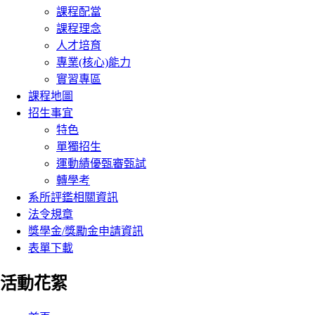
課程配當
課程理念
人才培育
專業(核心)能力
實習專區
課程地圖
招生事宜
特色
單獨招生
運動績優甄審甄試
轉學考
系所評鑑相關資訊
法令規章
獎學金/獎勵金申請資訊
表單下載
活動花絮
:::