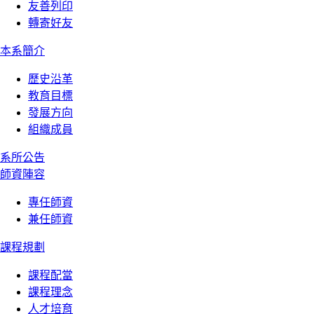
友善列印
轉寄好友
:::
本系簡介
歷史沿革
教育目標
發展方向
組織成員
系所公告
師資陣容
專任師資
兼任師資
課程規劃
課程配當
課程理念
人才培育