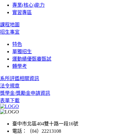
專業(核心)能力
實習專區
課程地圖
招生事宜
特色
單獨招生
運動績優甄審甄試
轉學考
系所評鑑相關資訊
法令規章
獎學金/獎勵金申請資訊
表單下載
臺中市北區404雙十路一段16號
電話：（04）22213108