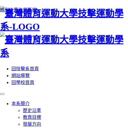
:::
跳到主要內容區塊
回技擊系首頁
網站導覽
回學校首頁
本系簡介
歷史沿革
教育目標
發展方向