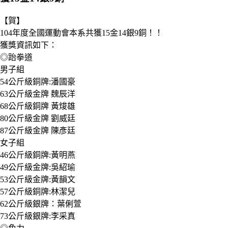
【賀】
104年度全國運動會本系共獲15金14銀9銅！！
獲獎資訊如下：
◎跆拳道
男子組
54公斤級銅牌:潘國豪
63公斤級金牌 魏辰洋
68公斤級銅牌 黃焌雄
80公斤級金牌 劉威廷
87公斤級金牌 陳彥廷
女子組
46公斤級銅牌:黃明燕
49公斤級金牌:吳紹瑜
53公斤級金牌:黃韻文
57公斤級銅牌:林潔兒
62公斤級銀牌：葉俐萱
73公斤級銀牌:李采真