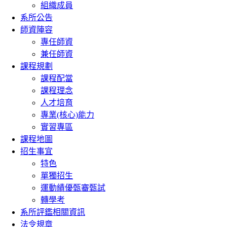
組織成員
系所公告
師資陣容
專任師資
兼任師資
課程規劃
課程配當
課程理念
人才培育
專業(核心)能力
實習專區
課程地圖
招生事宜
特色
單獨招生
運動績優甄審甄試
轉學考
系所評鑑相關資訊
法令規章