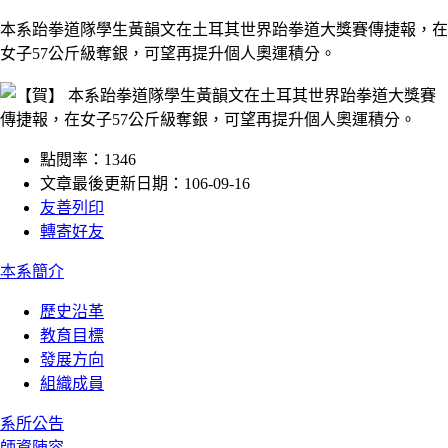
本系跆拳道隊學生黃韻文在土耳其世界跆拳道大獎賽傳捷報，在
女子57公斤級奪銀，可望再提升個人奧運積分。
點閱率：1346
文章最後更新日期：106-09-16
友善列印
轉寄好友
:::
本系簡介
歷史沿革
教育目標
發展方向
組織成員
系所公告
師資陣容