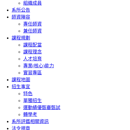
組織成員
系所公告
師資陣容
專任師資
兼任師資
課程規劃
課程配當
課程理念
人才培育
專業(核心)能力
實習專區
課程地圖
招生事宜
特色
單獨招生
運動績優甄審甄試
轉學考
系所評鑑相關資訊
法令規章