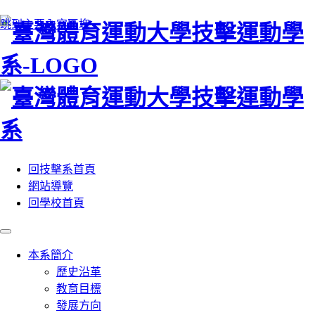
:::
跳到主要內容區塊
回技擊系首頁
網站導覽
回學校首頁
本系簡介
歷史沿革
教育目標
發展方向