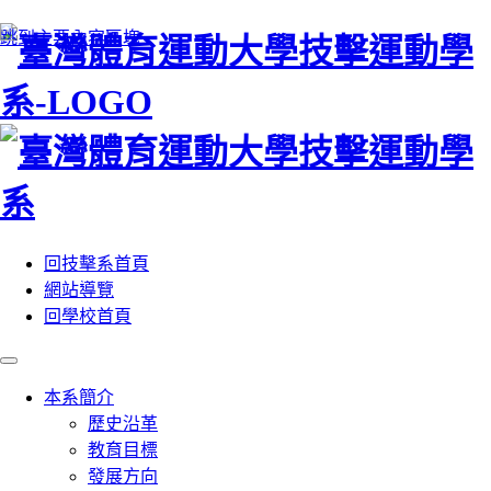
:::
跳到主要內容區塊
回技擊系首頁
網站導覽
回學校首頁
本系簡介
歷史沿革
教育目標
發展方向