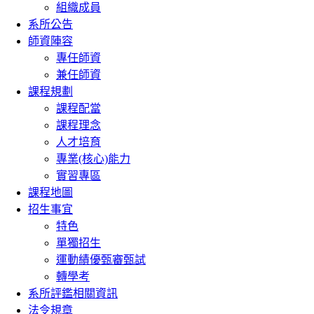
組織成員
系所公告
師資陣容
專任師資
兼任師資
課程規劃
課程配當
課程理念
人才培育
專業(核心)能力
實習專區
課程地圖
招生事宜
特色
單獨招生
運動績優甄審甄試
轉學考
系所評鑑相關資訊
法令規章