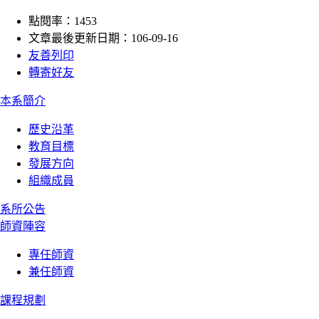
點閱率：1453
文章最後更新日期：106-09-16
友善列印
轉寄好友
:::
本系簡介
歷史沿革
教育目標
發展方向
組織成員
系所公告
師資陣容
專任師資
兼任師資
課程規劃